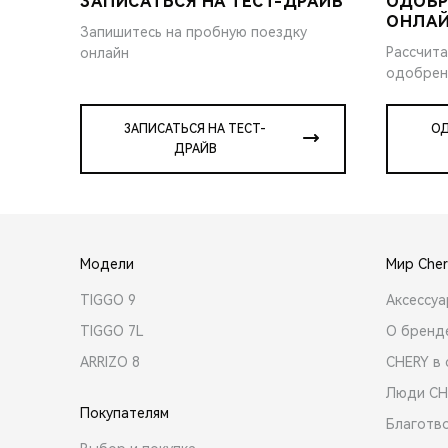
ЗАПИСАТЬСЯ НА ТЕСТ-ДРАЙВ
ОДОБР
ОНЛА
Запишитесь на пробную поездку
Рассчита
онлайн
одобрен
ЗАПИСАТЬСЯ НА ТЕСТ-
ОД
ДРАЙВ
Модели
Мир Cher
TIGGO 9
Аксессу
TIGGO 7L
О бренд
ARRIZO 8
CHERY в 
Люди CH
Покупателям
Благотв