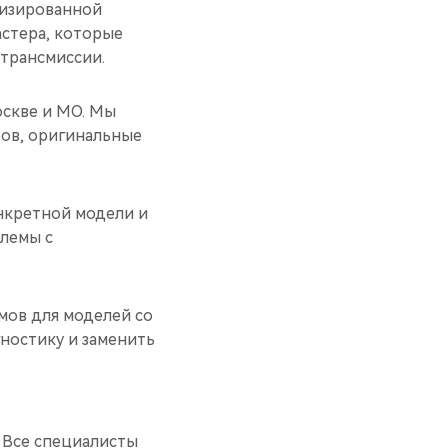
тизированной
астера, которые
 трансмиссии.
оскве и МО. Мы
ов, оригинальные
нкретной модели и
лемы с
мов для моделей со
гностику и заменить
 Все специалисты