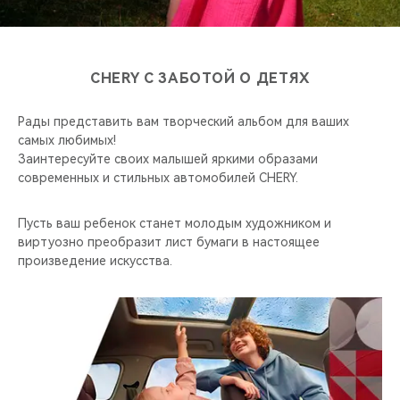
CHERY REMOTE
CHERY И СПОРТ
CHERY С ЗАБОТОЙ О ДЕТЯХ
НАШИ МЕРОПРИЯТИЯ
Рады представить вам творческий альбом для ваших
ВИДЕООБЗОРЫ
самых любимых!
Заинтересуйте своих малышей яркими образами
современных и стильных автомобилей CHERY.
CHERY ДЛЯ ДЕТЕЙ
Пусть ваш ребенок станет молодым художником и
виртуозно преобразит лист бумаги в настоящее
произведение искусства.