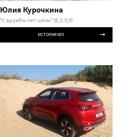
Юлия Курочкина
"У дружбы нет цены" 情义无价
ИСТОРИЯ №3