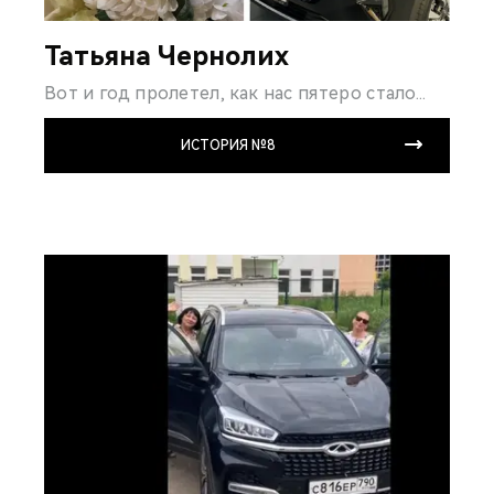
Татьяна Чернолих
Вот и год пролетел, как нас пятеро стало...
ИСТОРИЯ №8