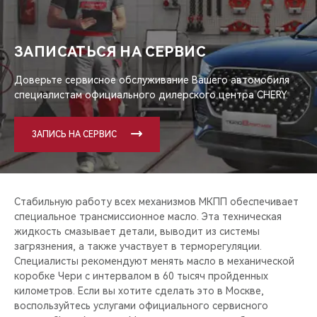
CHERY REMOTE
CHERY И СПОРТ
ЗАПИСАТЬСЯ НА СЕРВИС
НАШИ МЕРОПРИЯТИЯ
Доверьте сервисное обслуживание Вашего автомобиля
специалистам официального дилерского центра CHERY.
ВИДЕООБЗОРЫ
ЗАПИСЬ НА СЕРВИС
CHERY ДЛЯ ДЕТЕЙ
Стабильную работу всех механизмов МКПП обеспечивает
специальное трансмиссионное масло. Эта техническая
жидкость смазывает детали, выводит из системы
загрязнения, а также участвует в терморегуляции.
Специалисты рекомендуют менять масло в механической
коробке Чери с интервалом в 60 тысяч пройденных
километров. Если вы хотите сделать это в Москве,
воспользуйтесь услугами официального сервисного