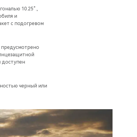
ональю 10.25”.,
обиля и
акет с подогревом
не предусмотрено
олнцезащитной
м доступен
лностью черный или