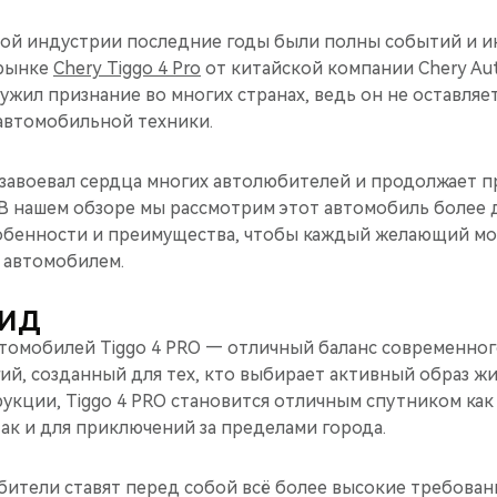
ой индустрии последние годы были полны событий и и
 рынке
Chery Tiggo 4 Pro
от китайской компании Chery Aut
ужил признание во многих странах, ведь он не оставля
автомобильной техники.
 завоевал сердца многих автолюбителей и продолжает 
 В нашем обзоре мы рассмотрим этот автомобиль более 
собенности и преимущества, чтобы каждый желающий м
 автомобилем.
ВИД
томобилей Tiggo 4 PRO — отличный баланс современног
й, созданный для тех, кто выбирает активный образ жи
укции, Tiggo 4 PRO становится отличным спутником ка
так и для приключений за пределами города.
ители ставят перед собой всё более высокие требовани