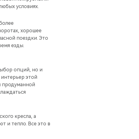
любых условиях.
 более
воротах, хорошее
пасной поездки. Это
ремя езды.
ыбор опций, но и
 интерьер этой
ря продуманной
слаждаться
кого кресла, а
т и тепло. Все это в