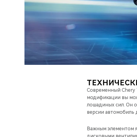
ТЕХНИЧЕСК
Современный Chery T
модификации вы мож
лошадиных сил. Он 
версии автомобиль д
Важным элементом я
дисковыми вентили