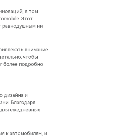
нноваций, в том
omobile. Этот
ет равнодушным ни
привлекать внимание
детально, чтобы
ог более подробно
о дизайна и
зни. Благодаря
к для ежедневных
я к автомобилям, и