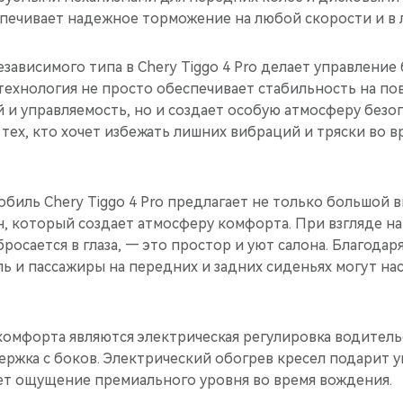
спечивает надежное торможение на любой скорости и в 
зависимого типа в Chery Tiggo 4 Pro делает управление
технология не просто обеспечивает стабильность на по
 и управляемость, но и создает особую атмосферу безо
тех, кто хочет избежать лишних вибраций и тряски во в
иль Chery Tiggo 4 Pro предлагает не только большой в
, который создает атмосферу комфорта. При взгляде на
бросается в глаза, — это простор и уют салона. Благода
ь и пассажиры на передних и задних сиденьях могут на
омфорта являются электрическая регулировка водительс
ржка с боков. Электрический обогрев кресел подарит ую
ет ощущение премиального уровня во время вождения.