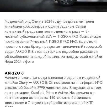
CHERY REMOTE
CHERY И СПОРТ
Модельный ряд Chery
в 2024 году представлен тремя
НАШИ МЕРОПРИЯТИЯ
линейками кроссоверов и одним седаном. Самый
компактный представитель модельного ряда — 5-
местный субкомпактный SUV — TIGGO 4 PRO. Флагманскую
ВИДЕООБЗОРЫ
позицию занял 7-местный TIGGO 8 PRO MAX. Еще с июня
прошлого года бренд предлагает динамичный городской
CHERY ДЛЯ ДЕТЕЙ
седан ARRIZO 8. В этом материале подробно расскажем
об особенностях каждой машины из продуктовой линейки
Чери 2024 с фото.
ARRIZO 8
Начнем знакомство с единственного седана в модельной
линейке Chery —
ARRIZO 8
. Он построен на платформе M1X
с колесной базой в 2790 миллиметров. Выпускается в трех
комплектациях: Comfort, Prime и Active. Независимо от
комплектации оснащается 150-сильным бензиновым
двигателем и 7-ступенчатой роботизированной КПП